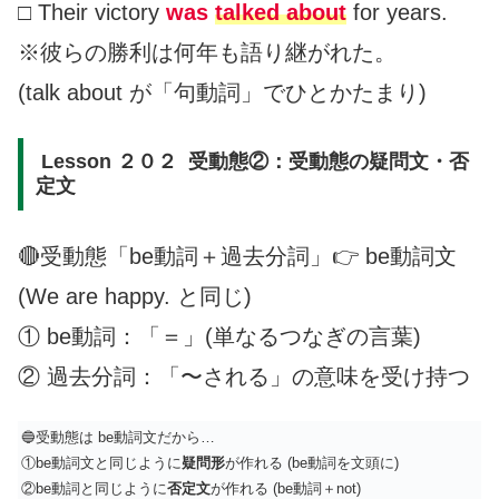
□ Their victory
was
talked about
for years.
※彼らの勝利は何年も語り継がれた。
(talk about が「句動詞」でひとかたまり)
Lesson ２０２ 受動態②：受動態の疑問文・否
定文
🔴受動態「be動詞＋過去分詞」👉 be動詞文
(We are happy. と同じ)
① be動詞：「＝」(単なるつなぎの言葉)
② 過去分詞：「〜される」の意味を受け持つ
🔵受動態は be動詞文だから…
①be動詞文と同じように
疑問形
が作れる (be動詞を文頭に)
②be動詞と同じように
否定文
が作れる (be動詞＋not)