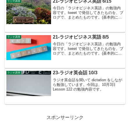
113 ...
21-ラジオビジネス英語 6/15
ラジオ講座
今日の「ラジオビジネス英語」の勉強内
容です。tweet で発信してきたものを、ブ
ログで、まとめたものです。(基本的に、
テキストに書かれているものは省略して
います）Lesson ３２ 土地所有者との面
談に臨む▶︎ラジオビジネス英語では、毎
週...
21-ラジオビジネス英語 8/5
ラジオ講座
今日の「ラジオビジネス英語」の勉強内
容です。tweet で発信してきたものを、ブ
ログで、まとめたものです。(基本的に、
テキストに書かれているものは省略して
います）Interview ５ Part ３ 21st-
Century Skills...
23-ラジオ英会話 10/3
ラジオ講座
ラジオ英会話を聞いて dictation をしなが
ら勉強しています。今回は、10月3日
Lesson 122 の勉強内容です。
スポンサーリンク