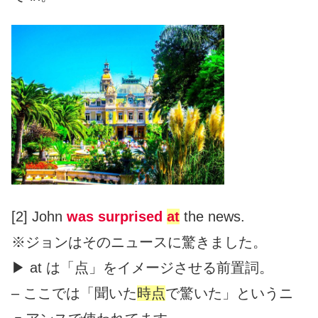
[2] John
was surprised
at
the news.
※ジョンはそのニュースに驚きました。
▶︎ at は「点」をイメージさせる前置詞。
– ここでは「聞いた
時点
で驚いた」というニ