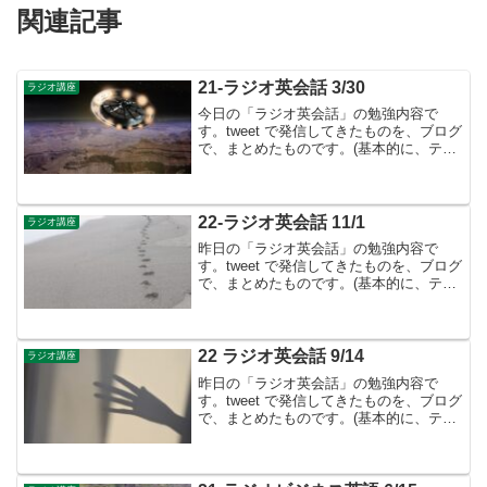
関連記事
21-ラジオ英会話 3/30
ラジオ講座
今日の「ラジオ英会話」の勉強内容で
す。tweet で発信してきたものを、ブログ
で、まとめたものです。(基本的に、テキ
ストに書かれているものは省略していま
す）Lesson 2 語順が大切②：リポート文
▶︎英語は「配置の言葉」- 今回は thi...
22-ラジオ英会話 11/1
ラジオ講座
昨日の「ラジオ英会話」の勉強内容で
す。tweet で発信してきたものを、ブログ
で、まとめたものです。(基本的に、テキ
ストに書かれているものは省略していま
す）11月のテーマは形容詞・副詞👉11月
からは、形容詞・副詞について勉強をし
ます。Les...
22 ラジオ英会話 9/14
ラジオ講座
昨日の「ラジオ英会話」の勉強内容で
す。tweet で発信してきたものを、ブログ
で、まとめたものです。(基本的に、テキ
ストに書かれているものは省略していま
す）9月のテーマは前置詞②👉9月も8月
にひき続き前置詞の学習です。Lesson