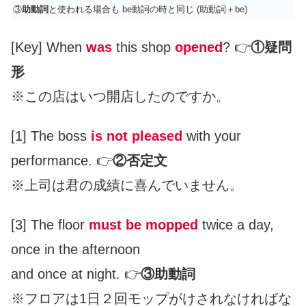
③
助動詞
と使われる場合も be動詞の時と同じ (助動詞＋be)
[Key] When
was
this shop
opened
? 👉
①疑問
形
※この店はいつ開店したのですか。
[1] The boss
is not pleased
with your
performance. 👉
②否定文
※上司は君の成績に喜んでいません。
[3] The floor
must be mopped
twice a day,
once in the afternoon
and once at night. 👉
③助動詞
※フロアは1日２回モップがけされなければな