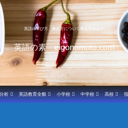
英語の学び方、教え方について考えてみよう
英語の素 eigonomoto.com
分析
英語教育全般
小学校
中学校
高校