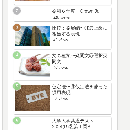
令和６年度ーCrown Jr.
110 views
比較：発展編〜⑪最上級に
相当する表現
49 views
文の種類〜疑問文⑤選択疑
問文
48 views
仮定法〜⑥仮定法を使った
慣用表現
42 views
大学入学共通テスト
2024(R)②第１問B