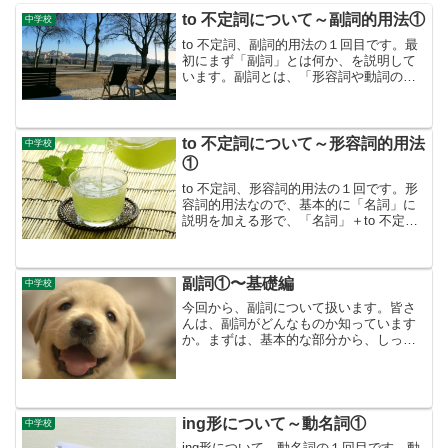
to 不定詞について～副詞的用法①
中学校
to 不定詞、副詞的用法の１回目です。最
初にまず「副詞」とは何か、を説明して
います。副詞とは、「形容詞や動詞の部
分に説明を加える」言葉なのですが、そ
こを確認して基本的な副詞的用法につい
て例文をあげて説明しています。それを
日本語にすると「〜するために」「〜し
to 不定詞について～形容詞的用法
中学校
て」のように訳になるのです。
①
to 不定詞、形容詞的用法の１回です。形
容詞的用法なので、基本的に「名詞」に
説明を加える形で、「名詞」＋to 不定
詞〜 の形で使われます。今回は、英語
と日本語の「形容」の仕方に違いから始
まり、形容詞的用法でよく使われる表現
副詞①〜基礎編
をもとに、例文を示して説明していま
中学校
す。
今回から、副詞について扱います。皆さ
んは、副詞がどんなものか知っています
か。まずは、基本的な部分から、しっか
り確認していきましょう。副詞とは？・
最初に、「形容詞」と「副詞」との違い
を確認してみましょう。「形容詞」と
「副詞」の違い・「形容詞」...
ing形について～動名詞①
中学校
ing形について、動名詞の１回目です。動