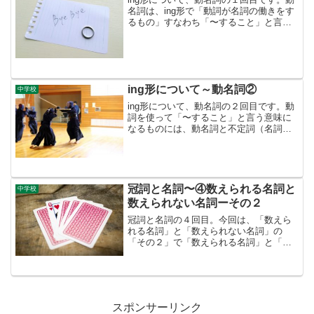
名詞は、ing形で「動詞が名詞の働きをす
るもの」すなわち「〜すること」と言う
意味をもつものを指します。この動名詞
は、「どんな場所」に、どのような形で
使われるのかを例文とともに、できるだ
け具体的に説明しています。どうぞお読
みください。
ing形について～動名詞②
中学校
ing形について、動名詞の２回目です。動
詞を使って「〜すること」と言う意味に
なるものには、動名詞と不定詞（名詞的
用法）の２つがあり、これがまたing形を
混乱させる原因になっています。「形」
が違うと言うことは、そこにはニュアン
スの違いもあるはずです。その部分から
具体的に説明しています。
冠詞と名詞〜④数えられる名詞と
中学校
数えられない名詞ーその２
冠詞と名詞の４回目。今回は、「数えら
れる名詞」と「数えられない名詞」の
「その２」で「数えられる名詞」と「数
えられない名詞」の「数・量」に関する
表現について説明します。※ここから、
「数えられる名詞」を▶️「可算名詞」
「数えられない名詞」を▶️...
スポンサーリンク