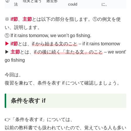
②
現実と違う
過去形
法
could
に。
※
if節
、
主節
とは以下の部分を指します。①の例文を使
い、説明します。
① If it rains tomorrow, we won’t go fishing.
▶︎ if節
とは、
if から始まる文のこと
– if it rains tomorrow
▶︎
主節
とは、
if の後に続く「主たる文」のこと
– we wont’
go fishing
今回は、
復習を兼ねて、条件を表す if について確認しましょう。
条件を表す if
👉「条件を表す if」については、
以前の教科書でも扱われていたので、覚えている人も多い