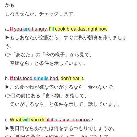
かも
しれませんが、チェックします。
a.
If
you
are
hungry,
I’
ll
cook breakfast right now
.
▶︎もしあなたが空腹なら、すぐに私が朝食を作りましょ
う。
👉「あなた」の「今の様子」から見て、
「空腹なら」と条件を示しています。
b.
If
this food
smells
bad,
don’t eat it
.
▶︎この食べ物が嫌な匂いがするなら、食べないで。
👉目の前にある「食べ物」を指して、
「匂いがするなら」と条件を示して、話しています。
c.
What
will
you do
if
it’
s
rainy tomorrow
?
▶︎明日雨ならあなたは何をするつもりでしょうか。
👉「明日の予定」が何かあって、それに対して