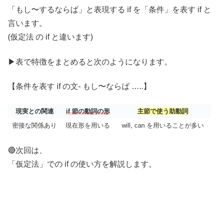
「もし〜するならば」と表現する if を「条件」を表す if と
言います。
(仮定法 の if と違います)
▶︎表で特徴をまとめると次のようになります。
【条件を表す if の文- もし〜ならば …..】
現実との関連
if 節の動詞の形
主節で使う助動詞
密接な関係あり
現在形を用いる
will, can を用いることが多い
🔴次回は、
「仮定法」での if の使い方を解説します。