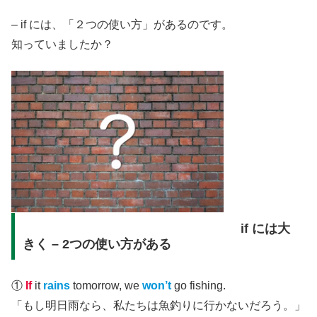
– if には、「２つの使い方」があるのです。
知っていましたか？
if には大
きく – 2つの使い方がある
①
If
it
rains
tomorrow, we
won’t
go fishing.
「もし明日雨なら、私たちは魚釣りに行かないだろう。」