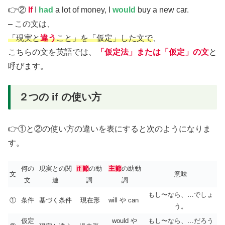
👉②
If
I
had
a lot of money, I
would
buy a new car.
– この文は、
「現実と
違う
こと」を「仮定」した文で
、
こちらの文を英語では、
「仮定法」または「仮定」の文
と
呼びます。
２つの if の使い方
👉①と②の使い方の違いを表にすると次のようになりま
す。
何の
現実との関
if 節
の動
主節
の助動
文
意味
文
連
詞
詞
もし〜なら、…でしょ
①
条件
基づく条件
現在形
will や can
う。
仮定
would や
もし〜なら、…だろう