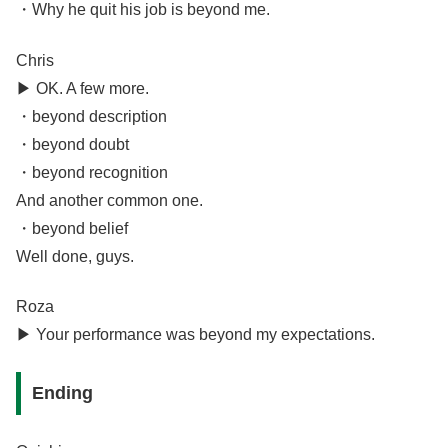
・Why he quit his job is beyond me.
Chris
▶︎ OK. A few more.
・beyond description
・beyond doubt
・beyond recognition
And another common one.
・beyond belief
Well done, guys.
Roza
▶︎ Your performance was beyond my expectations.
Ending