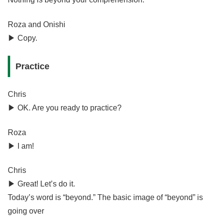
Roza and Onishi
▶︎ Copy.
Practice
Chris
▶︎ OK. Are you ready to practice?
Roza
▶︎ I am!
Chris
▶︎ Great! Let’s do it.
Today’s word is “beyond.” The basic image of “beyond” is
going over