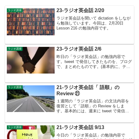
23-ラジオ英会話 2/20
ラジオ講座
ラジオ英会話を聞いて dictation をしなが
ら勉強しています。今回は、2月20日
Lesson 216 の勉強内容です。
23-ラジオ英会話 2/6
ラジオ講座
昨日の「ラジオ英会話」の勉強内容で
す。tweet で発信してきたものを、ブログ
で、まとめたものです。(基本的に、テキ
ストに書かれているものは省略していま
す）2月のテーマは接続詞 発言の流れ
を作る👉２月は、1月に引き続き接続詞
ついて学習しま...
21-ラジオ英会話「 語順」の
ラジオ講座
Review ㉑
１週間の「ラジオ英会話」の文法内容を
復習として「語順」の Review をしま
す。基本的には、週末に tweet で発信し
てきたものを、ブログで、まとめたもの
です。それでは第21週 ( 9月 Week 1 )の
復習です。🔴「基本」・「基本文...
21-ラジオ英会話 9/13
ラジオ講座
今日の「ラジオ英会話」の勉強内容で