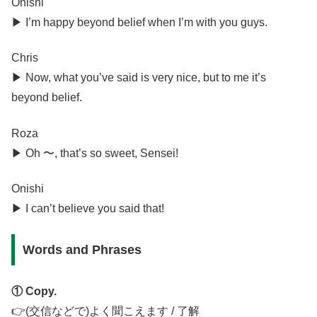
Onishi
▶︎ I’m happy beyond belief when I’m with you guys.
Chris
▶︎ Now, what you’ve said is very nice, but to me it’s
beyond belief.
Roza
▶︎ Oh 〜, that’s so sweet, Sensei!
Onishi
▶︎ I can’t believe you said that!
Words and Phrases
① Copy.
👉(交信などで)よく聞こえます / 了解