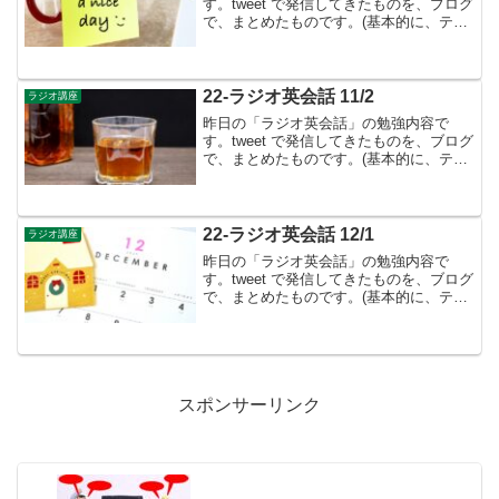
す。tweet で発信してきたものを、ブログ
で、まとめたものです。(基本的に、テキ
ストに書かれているものは省略していま
す）今までの道のり▶︎英語は「配置の言
葉」- 語順は「基本文型」と「修飾語順規
則」によっ...
22-ラジオ英会話 11/2
ラジオ講座
昨日の「ラジオ英会話」の勉強内容で
す。tweet で発信してきたものを、ブログ
で、まとめたものです。(基本的に、テキ
ストに書かれているものは省略していま
す）11月のテーマは形容詞・副詞👉11月
からは、形容詞・副詞について勉強をし
ます。Les...
22-ラジオ英会話 12/1
ラジオ講座
昨日の「ラジオ英会話」の勉強内容で
す。tweet で発信してきたものを、ブログ
で、まとめたものです。(基本的に、テキ
ストに書かれているものは省略していま
す）12月のテーマは副詞・限定詞👉12月
も、副詞・限定詞について勉強をしま
す。Lesso...
スポンサーリンク