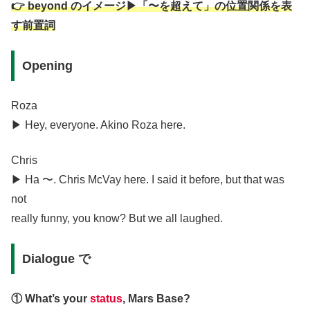
👉 beyond のイメージ▶︎「〜を超えて」の位置関係を表
す前置詞
Opening
Roza
▶︎ Hey, everyone. Akino Roza here.
Chris
▶︎ Ha 〜. Chris McVay here. I said it before, but that was
not
really funny, you know? But we all laughed.
Dialogue で
① What’s your
status
, Mars Base?