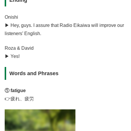
Ending
Onishi
▶︎ Hey, guys. I assure that Radio Eikaiwa will improve our
listeners’ English.
Roza & David
▶︎ Yes!
Words and Phrases
① fatigue
👉疲れ、疲労