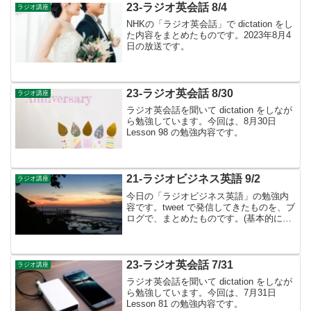
- ですが、2...
23-ラジオ英会話 8/4
ラジオ講座
NHKの「ラジオ英会話」で dictation をし
た内容をまとめたものです。2023年8月4
日の放送です。
23-ラジオ英会話 8/30
ラジオ講座
ラジオ英会話を聞いて dictation をしなが
ら勉強しています。今回は、8月30日
Lesson 98 の勉強内容です。
21-ラジオビジネス英語 9/2
ラジオ講座
今日の「ラジオビジネス英語」の勉強内
容です。tweet で発信してきたものを、ブ
ログで、まとめたものです。(基本的に、
テキストに書かれているものは省略して
います）Interview ６ Part １ Sustainable
Develop...
23-ラジオ英会話 7/31
ラジオ講座
ラジオ英会話を聞いて dictation をしなが
ら勉強しています。今回は、7月31日
Lesson 81 の勉強内容です。