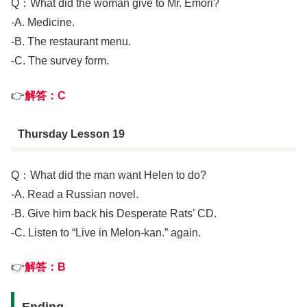
Q：What did the woman give to Mr. Emori?
-A. Medicine.
-B. The restaurant menu.
-C. The survey form.
👉
解答：
C
Thursday Lesson 19
Q：What did the man want Helen to do?
-A. Read a Russian novel.
-B. Give him back his Desperate Rats’ CD.
-C. Listen to “Live in Melon-kan.” again.
👉
解答：
B