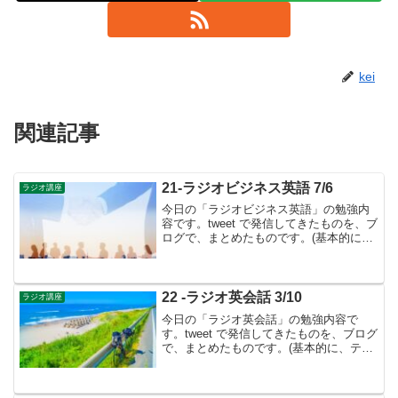
kei
関連記事
21-ラジオビジネス英語 7/6
ラジオ講座
今日の「ラジオビジネス英語」の勉強内
容です。tweet で発信してきたものを、ブ
ログで、まとめたものです。(基本的に、
テキストに書かれているものは省略して
います）Lesson ４１ 新しい部署での役
割について聞く▶︎ラジオビジネス英語で
は...
22 -ラジオ英会話 3/10
ラジオ講座
今日の「ラジオ英会話」の勉強内容で
す。tweet で発信してきたものを、ブログ
で、まとめたものです。(基本的に、テキ
ストに書かれているものは省略していま
す）３月のテーマは「配置の言葉」英語
👉３月号のテーマは「配置の言葉」英語