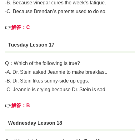
-B. Because vinegar cures the week’s fatigue.
-C. Because Brendan’s parents used to do so.
👉
解答：
C
Tuesday Lesson 17
Q：Which of the following is true?
-A. Dr. Stein asked Jeannie to make breakfast.
-B. Dr. Stein likes sunny-side up eggs.
-C. Jeannie is crying because Dr. Stein is sad.
👉
解答：
B
Wednesday Lesson 18