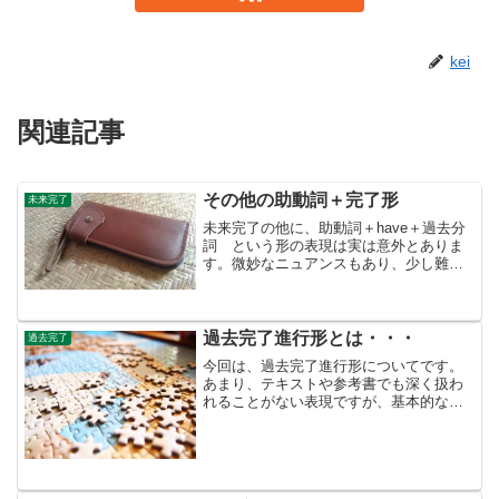
kei
関連記事
その他の助動詞＋完了形
未来完了
未来完了の他に、助動詞＋have＋過去分
詞 という形の表現は実は意外とありま
す。微妙なニュアンスもあり、少し難し
いのですが代表的な（よく使われる）も
のを紹介し、解説していますので、どう
ぞご覧ください。
過去完了進行形とは・・・
過去完了
今回は、過去完了進行形についてです。
あまり、テキストや参考書でも深く扱わ
れることがない表現ですが、基本的な
「過去完了」の意味と「進行形」のニュ
アンスを理解していれば、大丈夫です。
例文と解説を読んで、しっかりポイント
を把握しましょう。