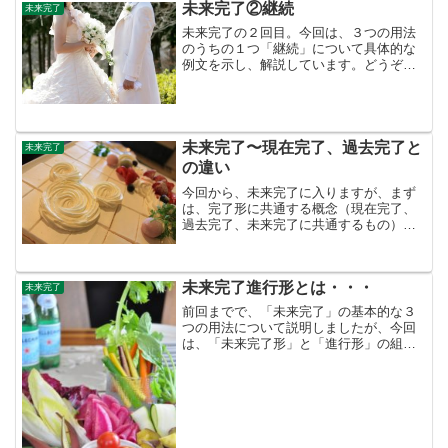
未来完了②継続
未来完了
未来完了の２回目。今回は、３つの用法
のうちの１つ「継続」について具体的な
例文を示し、解説しています。どうぞご
覧ください。
未来完了〜現在完了、過去完了と
未来完了
の違い
今回から、未来完了に入りますが、まず
は、完了形に共通する概念（現在完了、
過去完了、未来完了に共通するもの）と
その違い、そして否定文、疑問文の作り
方と基本的なことについて説明していま
す。どうぞご覧ください。
未来完了進行形とは・・・
未来完了
前回までで、「未来完了」の基本的な３
つの用法について説明しましたが、今回
は、「未来完了形」と「進行形」の組み
わせ表現、「未来完了進行形」を取り上
げます。「未来完了進行形」とは・・・
基本的な考え方は、「現在完了進行形」
と同じで、→「現在完了進...