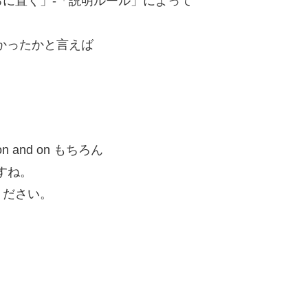
に置く」-「説明ルール」によって
かったかと言えば
and on もちろん
ますね。
てください。