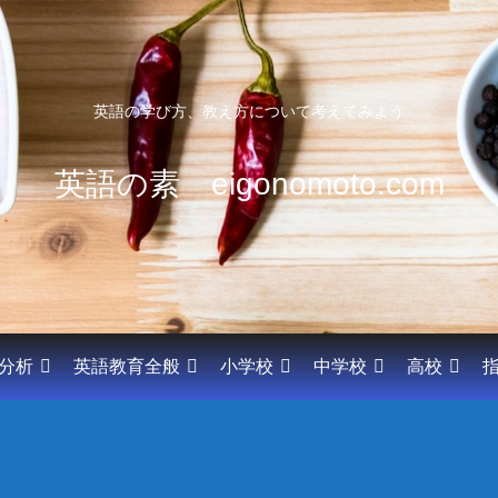
英語の学び方、教え方について考えてみよう
英語の素 eigonomoto.com
分析
英語教育全般
小学校
中学校
高校