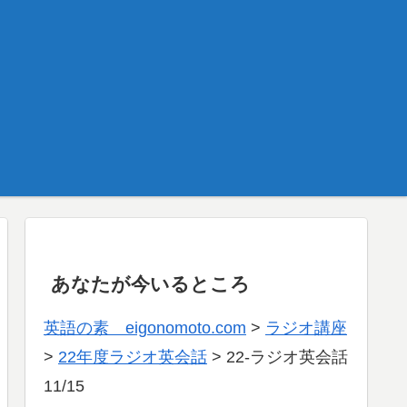
あなたが今いるところ
英語の素 eigonomoto.com
>
ラジオ講座
>
22年度ラジオ英会話
>
22-ラジオ英会話
11/15