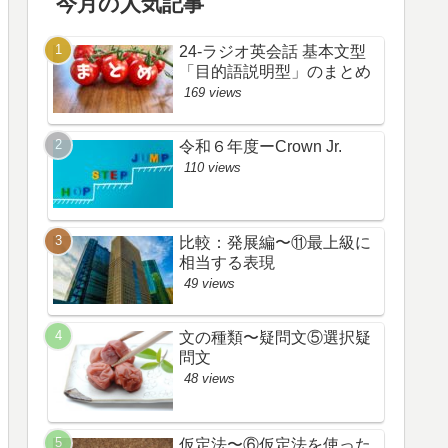
今月の人気記事
24-ラジオ英会話 基本文型
「目的語説明型」のまとめ
169 views
令和６年度ーCrown Jr.
110 views
比較：発展編〜⑪最上級に
相当する表現
49 views
文の種類〜疑問文⑤選択疑
問文
48 views
仮定法〜⑥仮定法を使った