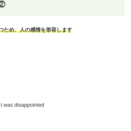
②
持つため、人の感情を形容します
 I was disappointed