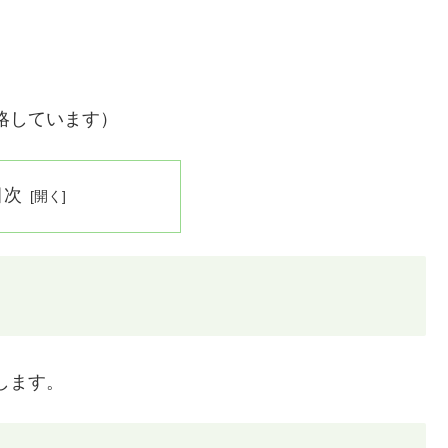
略しています）
目次
します。