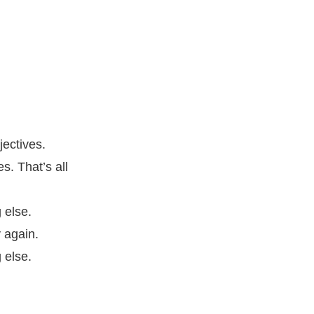
jectives.
. That’s all
 else.
y again.
 else.