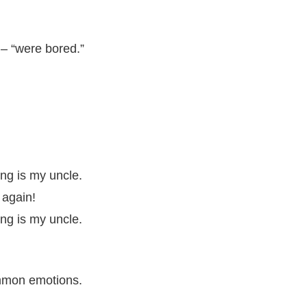
 – “were bored.”
ng is my uncle.
 again!
ng is my uncle.
ommon emotions.