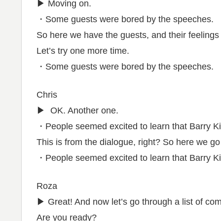
▶︎ Moving on.
・Some guests were bored by the speeches.
So here we have the guests, and their feelings
Let’s try one more time.
・Some guests were bored by the speeches.
Chris
▶︎ OK. Another one.
・People seemed excited to learn that Barry Ki
This is from the dialogue, right? So here we go
・People seemed excited to learn that Barry Ki
Roza
▶︎ Great! And now let’s go through a list of c
Are you ready?