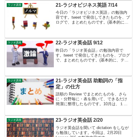
lesson学...
21-ラジオビジネス英語 7/14
ラジオ講座
今日の「ラジオビジネス英語」の勉強内
容です。tweet で発信してきたものを、ブ
ログで、まとめたものです。(基本的に、
テキストに書かれているものは省略して
います）Lesson ４５ 英文メール：異動
の辞令とミーティングの依頼▶︎ラジオビ
ジネ...
22-ラジオ英会話 9/12
ラジオ講座
昨日の「ラジオ英会話」の勉強内容で
す。tweet で発信してきたものを、ブログ
で、まとめたものです。(基本的に、テキ
ストに書かれているものは省略していま
す）9月のテーマも前置詞②👉9月も８月
に引き続き前置詞の勉強を続けます。
Lesson 1...
21-ラジオ英会話 助動詞の「指
ラジオ講座
定」の仕方
語順の Review でまとめたものを、さら
に・分野毎に・表を用いて、できるだけ
簡潔に整理したものです。10月は、１ヶ
月間かけて、「助動詞」と「助動詞類」
を勉強しました。「助動詞」に関して
は、may, must, will, can, sh...
23-ラジオ英会話 2/20
ラジオ講座
ラジオ英会話を聞いて dictation をしなが
ら勉強しています。今回は、2月20日