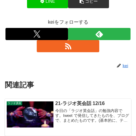
LINE
コピー
keiをフォローする
kei
関連記事
21-ラジオ英会話 12/16
ラジオ講座
今日の「ラジオ英会話」の勉強内容で
す。tweet で発信してきたものを、ブログ
で、まとめたものです。(基本的に、テキ
ストに書かれているものは省略していま
す）「時表現」の学習▶︎ 11月号からは
「時表現」の学習が始まりました。月