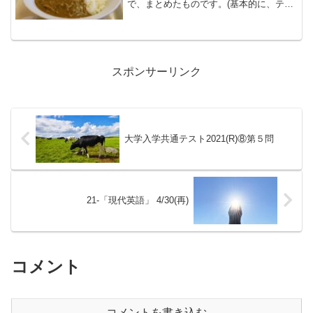
で、まとめたものです。(基本的に、テキ
ストに書かれているものは省略していま
す）毎週金曜日は、「復習回」で、月曜
日から木曜日までの review となります。
Les...
スポンサーリンク
大学入学共通テスト2021(R)⑧第５問
21-「現代英語」 4/30(再)
コメント
コメントを書き込む