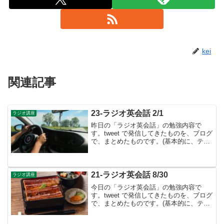
kei
関連記事
23-ラジオ英会話 2/1
ラジオ講座
昨日の「ラジオ英会話」の勉強内容で
す。tweet で発信してきたものを、ブログ
で、まとめたものです。(基本的に、テキ
ストに書かれているものは省略していま
す）2月のテーマは接続詞 発言の流れ
を作る👉２月は、1月に引き続き接続詞
ついて学習しま...
21-ラジオ英会話 8/30
ラジオ講座
今日の「ラジオ英会話」の勉強内容で
す。tweet で発信してきたものを、ブログ
で、まとめたものです。(基本的に、テキ
ストに書かれているものは省略していま
す）今までの道のり▶︎英語は「配置の言