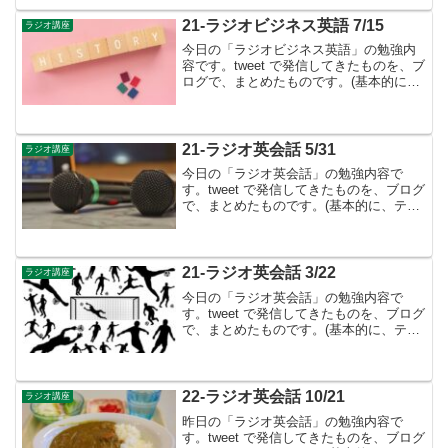
葉」- 語順は「基本文型」と「修飾語順規
則」によっ...
21-ラジオビジネス英語 7/15
ラジオ講座
今日の「ラジオビジネス英語」の勉強内
容です。tweet で発信してきたものを、ブ
ログで、まとめたものです。(基本的に、
テキストに書かれているものは省略して
います）Interview ４ Part ５ Inclusive
Society (...
21-ラジオ英会話 5/31
ラジオ講座
今日の「ラジオ英会話」の勉強内容で
す。tweet で発信してきたものを、ブログ
で、まとめたものです。(基本的に、テキ
ストに書かれているものは省略していま
す）Lesson 41 主語の拡張①：to不定
詞・動詞-ing形▶︎英語は「配置の言葉」...
21-ラジオ英会話 3/22
ラジオ講座
今日の「ラジオ英会話」の勉強内容で
す。tweet で発信してきたものを、ブログ
で、まとめたものです。(基本的に、テキ
ストに書かれているものは省略していま
す）Lesson 236 説得する③：重大な看過
を指摘する▶︎説得する技術③：相手の見
過...
22-ラジオ英会話 10/21
ラジオ講座
昨日の「ラジオ英会話」の勉強内容で
す。tweet で発信してきたものを、ブログ