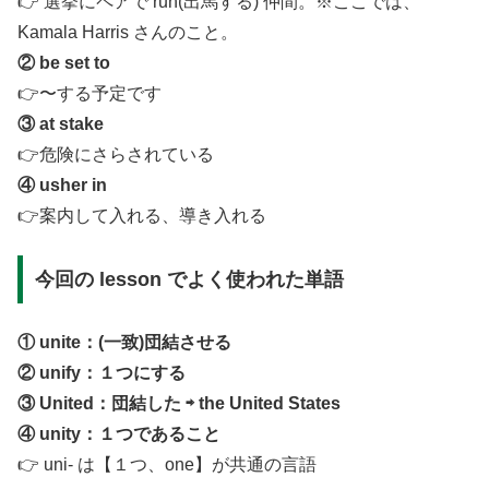
👉 選挙にペアで run(出馬する) 仲間。※ここでは、
Kamala Harris さんのこと。
② be set to
👉〜する予定です
③ at stake
👉危険にさらされている
④ usher in
👉案内して入れる、導き入れる
今回の lesson でよく使われた単語
① unite：(一致)団結させる
② unify：１つにする
③ United：団結した ⇨ the United States
④ unity：１つであること
👉 uni- は【１つ、one】が共通の言語