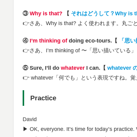
③
Why is that?
【
それはどうして？Why is th
👉さあ、Why is that? よく使われます。
④
I’m thinking of
doing eco-tours.
【
「思い描
👉さあ、I’m thinking of 〜「思い描
⑤ Sure, I’ll do
whatever
I can.【
w
hatever
👉 whatever「何でも」という表現ですね
Practice
David
▶︎ OK, everyone. It’s time for today’s practice