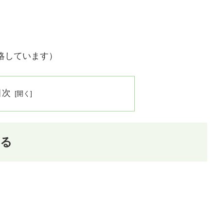
略しています）
目次
する
、
。