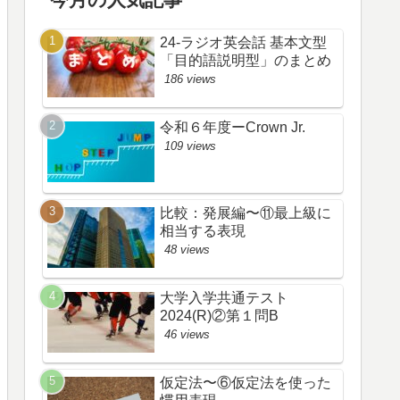
24-ラジオ英会話 基本文型
「目的語説明型」のまとめ
186 views
令和６年度ーCrown Jr.
109 views
比較：発展編〜⑪最上級に
相当する表現
48 views
大学入学共通テスト
2024(R)②第１問B
46 views
仮定法〜⑥仮定法を使った