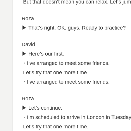
But that doesn’t mean you can relax. Let’s jump
Roza
▶︎ That’s right. OK, guys. Ready to practice?
David
▶︎ Here’s our first.
・I’ve arranged to meet some friends.
Let’s try that one more time.
・I’ve arranged to meet some friends.
Roza
▶︎ Let’s continue.
・I’m scheduled to arrive in London in Tuesday
Let’s try that one more time.