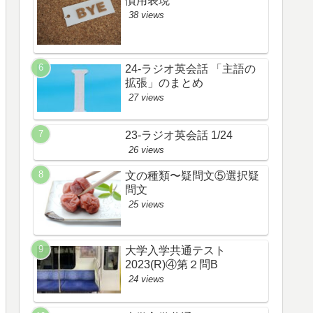
慣用表現
38 views
24-ラジオ英会話 「主語の
拡張」のまとめ
27 views
23-ラジオ英会話 1/24
26 views
文の種類〜疑問文⑤選択疑
問文
25 views
大学入学共通テスト
2023(R)④第２問B
24 views