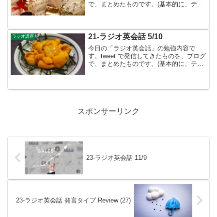
で、まとめたものです。(基本的に、テキ
ストに書かれているものは省略していま
す）9月のテーマは前置詞②👉9月も８月
に引き続き前置詞の学習です。Lesson
107 ...
21-ラジオ英会話 5/10
ラジオ講座
今日の「ラジオ英会話」の勉強内容で
す。tweet で発信してきたものを、ブログ
で、まとめたものです。(基本的に、テキ
ストに書かれているものは省略していま
す）Lesson 2６ 基本文型 説明型⑤：wh
節を説明語句▶︎英語は「配置の言葉」- ...
スポンサーリンク
23-ラジオ英会話 11/9
23-ラジオ英会話 発言タイプ Review (27)