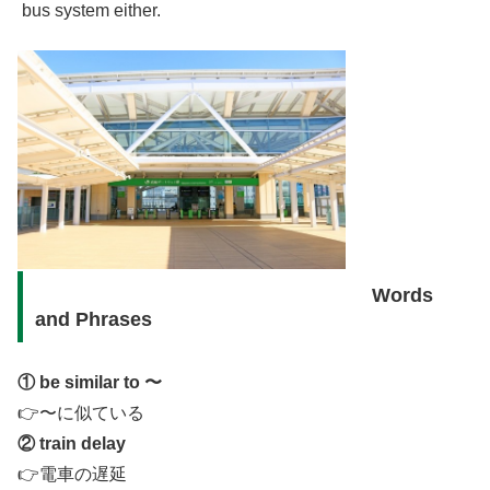
bus system either.
Words
and Phrases
① be similar to 〜
👉〜に似ている
② train delay
👉電車の遅延