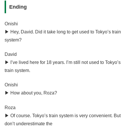
Ending
Onishi
▶︎ Hey, David. Did it take long to get used to Tokyo’s train
system?
David
▶︎ I’ve lived here for 18 years. I’m still not used to Tokyo’s
train system.
Onishi
▶︎ How about you, Roza?
Roza
▶︎ Of course. Tokyo’s train system is very convenient. But
don’t underestimate the