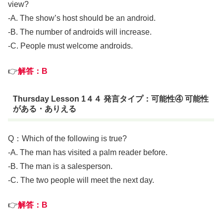
view?
-A. The show’s host should be an android.
-B. The number of androids will increase.
-C. People must welcome androids.
👉
解答：B
Thursday Lesson 1４４ 発言タイプ：可能性④ 可能性
がある・ありえる
Q：Which of the following is true?
-A. The man has visited a palm reader before.
-B. The man is a salesperson.
-C. The two people will meet the next day.
👉
解答：B