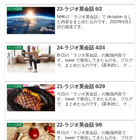
も...引き続き基本動詞のイメージをつか
み「日本語を経...
23-ラジオ英会話 6/2
ラジオ講座
NHKの「ラジオ英会話」で dictation をし
た内容をまとめたものです。2023年6月2
日の放送です。
24-ラジオ英会話 4/24
ラジオ講座
昨日の「ラジオ英会話」の勉強内容で
す。tweet で発信してきたものを、ブログ
で、まとめたものです。(基本的に、テキ
ストに書かれているものは省略していま
す）４月のテーマは、「英文法の柱」👉
今年度は「ラジオ英会話」のテーマは英
文法のマスターで...
21-ラジオ英会話 6/29
ラジオ講座
今日の「ラジオ英会話」の勉強内容で
す。tweet で発信してきたものを、ブログ
で、まとめたものです。(基本的に、テキ
ストに書かれているものは省略していま
す）Lesson 6２ 文の説明②：場所を示す
▶︎英語は「配置の言葉」- 語順は「基本
文...
22-ラジオ英会話 9/6
ラジオ講座
昨日の「ラジオ英会話」の勉強内容で
す。tweet で発信してきたものを、ブログ