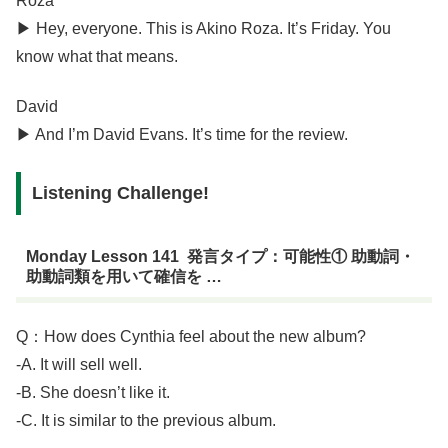
Roza
▶︎ Hey, everyone. This is Akino Roza. It’s Friday. You
know what that means.
David
▶︎ And I’m David Evans. It’s time for the review.
Listening Challenge!
Monday Lesson 141 発言タイプ：可能性① 助動詞・
助動詞類を用いて確信を …
Q：How does Cynthia feel about the new album?
-A. It will sell well.
-B. She doesn’t like it.
-C. It is similar to the previous album.