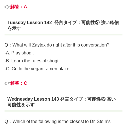
👉
解答：A
Tuesday Lesson 142 発言タイプ：可能性② 強い確信
を示す
Q：What will Zaytox do right after this conversation?
-A. Play shogi.
-B. Learn the rules of shogi.
-C. Go to the vegan ramen place.
👉
解答：C
Wednesday Lesson 143 発言タイプ：可能性③ 高い
可能性を示す
Q：Which of the following is the closest to Dr. Stein’s