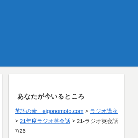
あなたが今いるところ
英語の素 eigonomoto.com
>
ラジオ講座
>
21年度ラジオ英会話
>
21-ラジオ英会話
7/26