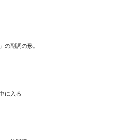
る」の副詞の形。
て中に入る
。