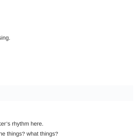
ing.
ker’s rhythm here.
 the things? what things?