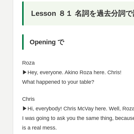
Lesson ８１ 名詞を過去分詞
Opening で
Roza
▶︎Hey, everyone. Akino Roza here. Chris!
What happened to your table?
Chris
▶︎Hi, everybody! Chris McVay here. Well, Roza
I was going to ask you the same thing, becaus
is a real mess.