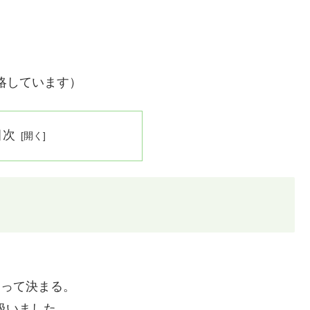
略しています）
目次
よって決まる。
扱いました。