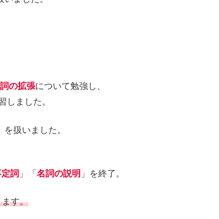
分詞の拡張
について勉強し、
習しました。
」を扱いました。
不定詞
」「
名詞の説明
」を終了。
ります。