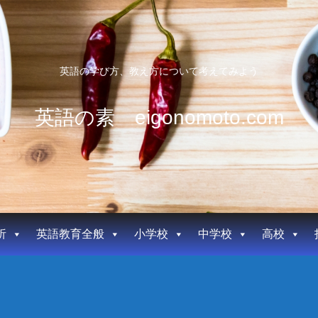
英語の学び方、教え方について考えてみよう
英語の素 eigonomoto.com
析
英語教育全般
小学校
中学校
高校