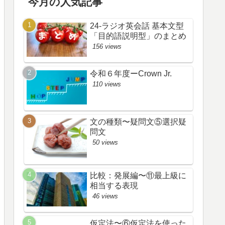
今月の人気記事
24-ラジオ英会話 基本文型
「目的語説明型」のまとめ
156 views
令和６年度ーCrown Jr.
110 views
文の種類〜疑問文⑤選択疑
問文
50 views
比較：発展編〜⑪最上級に
相当する表現
46 views
仮定法〜⑥仮定法を使った