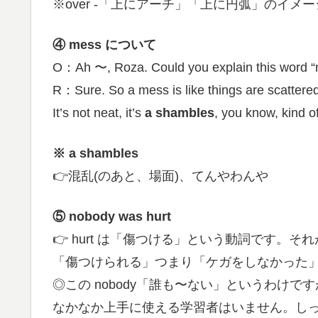
※over -「上にアーチ」「上に円弧」のイメ
④ mess について
O：Ah 〜, Roza. Could you explain this word 
R：Sure. So a mess is like things are scattered 
It’s not neat, it’s
a shambles
, you know, kind of
※ a shambles
👉混乱(のあと、場面)、てんやわんや
⑤ nobody was hurt
👉 hurt は「傷つける」という動詞です。
「傷つけられる」つまり「ケガをしなかった
◎この nobody「誰も〜ない」というわけで
なかなか上手に使える学習者はいません。し