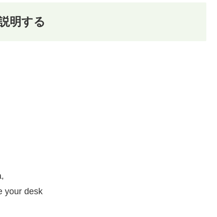
で説明する
,
e your desk