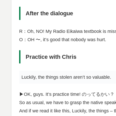
After the dialogue
R：Oh, NO! My Radio Eikaiwa textbook is miss
O：OH 〜, it’s good that nobody was hurt.
Practice with Chris
Luckily, the things stolen aren’t so valuable.
▶︎OK, guys. It’s practice time! のってるかい？
So as usual, we have to grasp the native spea
And if we read it like this, Luckily, the things –