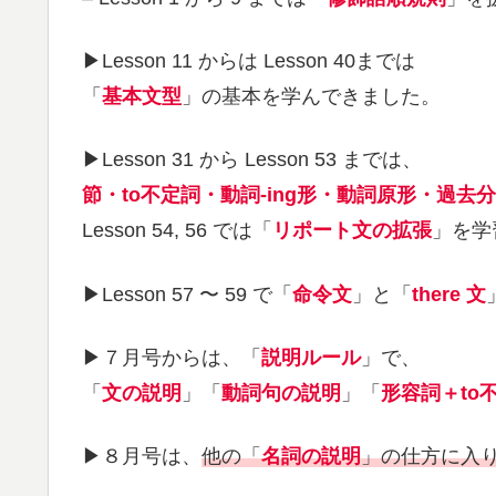
▶︎Lesson 11 からは Lesson 40までは
「
基本文型
」の基本を学んできました。
▶︎Lesson 31 から Lesson 53 までは、
節・to不定詞・動詞-ing形・動詞原形・過去
Lesson 54, 56 では「
リポート文の拡張
」を学
▶︎Lesson 57 〜 59 で「
命令文
」と「
there 文
▶︎７月号からは、「
説明ルール
」で、
「
文の説明
」「
動詞句の説明
」「
形容詞＋to
▶︎８月号は、
他の「
名詞の説明
」の仕方に入