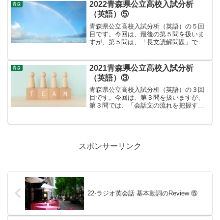
計１２点（２）は各３点✖３＝計９点
2022青森県公立高校入試分析
青森
（３）は４点、なので合計２５...
（英語）⑤
青森県公立高校入試分析（英語）の５回
目です。今回は、最後の第５問を扱いま
すが、第５問は、「長文読解問題」で
す。それでは、第５問を見ていきます。
第５問の配点は、（１）が各３点✖４＝
計１２点（２）は4点（３）は各３点✖️３
2021青森県公立高校入試分析
青森
＝計９点、なので合計２...
（英語）③
青森県公立高校入試分析（英語）の３回
目です。今回は、第３問を扱いますが、
第３問では、「会話文の流れを把握する
問題」です。それでは第３問を見て行き
ます。第３問の配点は、（１）が各３点
✖️３＝計９点（２）は各２点✖️２＝計４
点、なので合計１３点...
スポンサーリンク
22-ラジオ英会話 基本動詞のReview ⑮