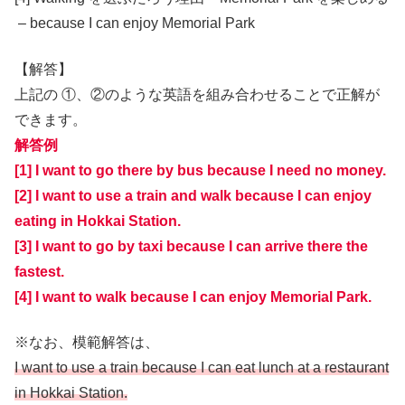
– because I can enjoy Memorial Park
【解答】
上記の ①、②のような英語を組み合わせることで正解が
できます。
解答例
[1] I want to go there by bus because I need no money.
[2] I want to use a train and walk because I can enjoy
eating in Hokkai Station.
[3] I want to go by taxi because I can arrive there the
fastest.
[4] I want to walk because I can enjoy Memorial Park.
※なお、模範解答は、
I want to use a train because I can eat lunch at a restaurant
in Hokkai Station.