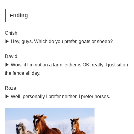
Ending
Onishi
▶︎ Hey, guys. Which do you prefer, goats or sheep?
David
▶︎ Wow, if I’m not on a farm, either is OK, really. I just sit on
the fence all day.
Roza
▶︎ Well, personally I prefer neither. I prefer horses.