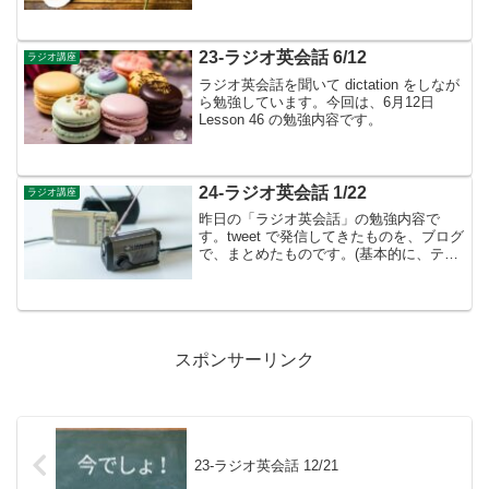
ストに書かれているものは省略していま
す）毎週金曜日は、「復習回」で、月曜
日から木曜日までの review となります。
Les...
23-ラジオ英会話 6/12
ラジオ講座
ラジオ英会話を聞いて dictation をしなが
ら勉強しています。今回は、6月12日
Lesson 46 の勉強内容です。
24-ラジオ英会話 1/22
ラジオ講座
昨日の「ラジオ英会話」の勉強内容で
す。tweet で発信してきたものを、ブログ
で、まとめたものです。(基本的に、テキ
ストに書かれているものは省略していま
す）1月のテーマは、感情表現👉今年度
は...「感謝したい」「頼み事をしたい」
といった、発...
スポンサーリンク
23-ラジオ英会話 12/21