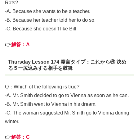
Rats?
-A. Because she wants to be a teacher.
-B. Because her teacher told her to do so.
-C. Because she doesn’t like Bill.
👉
解答：A
Thursday Lesson 174 発言タイプ：これから⑥ 決め
る５ー尻込みする相手を鼓舞
Q：Which of the following is true?
-A. Mr. Smith decided to go to Vienna as soon as he can.
-B. Mr. Smith went to Vienna in his dream.
-C. The woman suggested Mr. Smith go to Vienna during
winter.
👉
解答：C