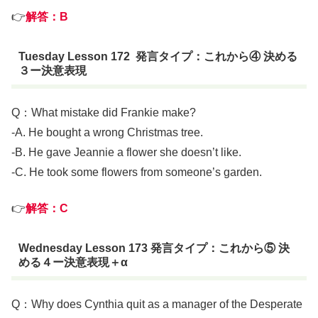
👉
解答：B
Tuesday Lesson 172 発言タイプ：これから④ 決める
３ー決意表現
Q：What mistake did Frankie make?
-A. He bought a wrong Christmas tree.
-B. He gave Jeannie a flower she doesn’t like.
-C. He took some flowers from someone’s garden.
👉
解答：C
Wednesday Lesson 173 発言タイプ：これから⑤ 決
める４ー決意表現＋α
Q：Why does Cynthia quit as a manager of the Desperate