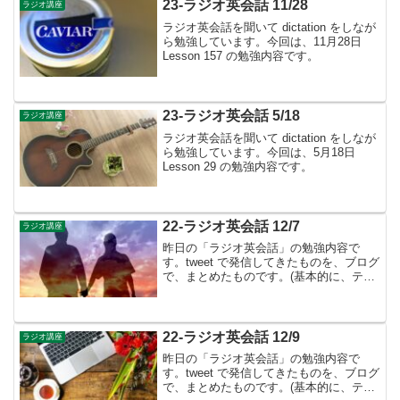
23-ラジオ英会話 11/28
ラジオ講座
ラジオ英会話を聞いて dictation をしなが
ら勉強しています。今回は、11月28日
Lesson 157 の勉強内容です。
23-ラジオ英会話 5/18
ラジオ講座
ラジオ英会話を聞いて dictation をしなが
ら勉強しています。今回は、5月18日
Lesson 29 の勉強内容です。
22-ラジオ英会話 12/7
ラジオ講座
昨日の「ラジオ英会話」の勉強内容で
す。tweet で発信してきたものを、ブログ
で、まとめたものです。(基本的に、テキ
ストに書かれているものは省略していま
す）12月のテーマは形容詞・副詞👉12月
からは、副詞・限定詞について勉強をし
てます。Le...
22-ラジオ英会話 12/9
ラジオ講座
昨日の「ラジオ英会話」の勉強内容で
す。tweet で発信してきたものを、ブログ
で、まとめたものです。(基本的に、テキ