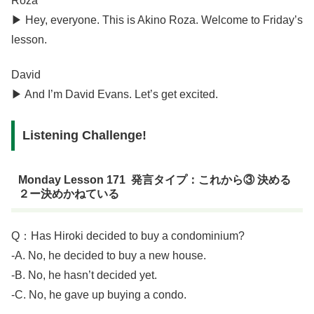
Roza
▶︎ Hey, everyone. This is Akino Roza. Welcome to Friday’s
lesson.
David
▶︎ And I’m David Evans. Let’s get excited.
Listening Challenge!
Monday Lesson 171 発言タイプ：これから③ 決める
２ー決めかねている
Q：Has Hiroki decided to buy a condominium?
-A. No, he decided to buy a new house.
-B. No, he hasn’t decided yet.
-C. No, he gave up buying a condo.