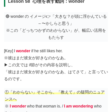
Lesson 58 心理を表す動詞：wonder
🔴 wonder の イメージ👉「大きな？が頭に浮かんている
– 〜かしらと思う」
※この「どっちつかずのわからない」が、幅広い活用を
もたらす
[Key] I
wonder
if he still likes her.
※彼はまだ彼女が好きなのかなあ。
▶︎この文では if節がその内容を説明し、
「彼はまだ彼女が好きなのかなあ、はてさて」と言ってい
るのです。
①「わからない」そこから、「教えて」の疑問のニュア
ンスへ
※
I wonder
who that woman is. /
I am wondering
who