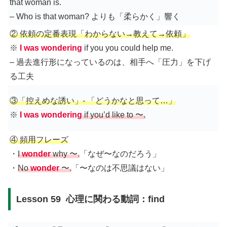
that woman is.
– Who is that woman? よりも「柔らかく」響く
② 依頼の定番表現「わからない→教えて→依頼」
※
I was wondering
if you you could help me.
– 過去進行形になっているのは、相手へ「圧力」を下げ
る工夫
③「控えめな誘い」- 「どうかなと思って…」
※
I was wondering
if you’d like to 〜.
④ 頻用フレーズ
・
I
wonder
why 〜.
「なぜ〜なのだろう」
・
No
wonder
〜.
「〜なのは不思議はない」
Lesson 59 心理に関わる動詞：find