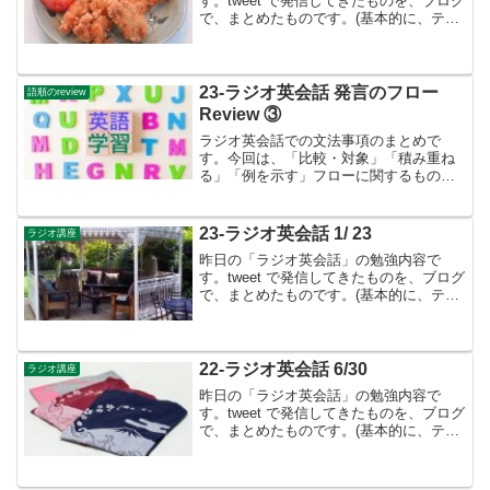
す。tweet で発信してきたものを、ブログ
で、まとめたものです。(基本的に、テキ
ストに書かれているものは省略していま
す）11月のテーマは形容詞・副詞👉11月
からは、形容詞・副詞について勉強をし
ます。Les...
23-ラジオ英会話 発言のフロー
語順のreview
Review ③
ラジオ英会話での文法事項のまとめで
す。今回は、「比較・対象」「積み重ね
る」「例を示す」フローに関するもので
す。
23-ラジオ英会話 1/ 23
ラジオ講座
昨日の「ラジオ英会話」の勉強内容で
す。tweet で発信してきたものを、ブログ
で、まとめたものです。(基本的に、テキ
ストに書かれているものは省略していま
す）1月のテーマは限定詞・名詞関連・接
続詞のイメージ👉1月は、限定詞・名詞
関連・接続詞の...
22-ラジオ英会話 6/30
ラジオ講座
昨日の「ラジオ英会話」の勉強内容で
す。tweet で発信してきたものを、ブログ
で、まとめたものです。(基本的に、テキ
ストに書かれているものは省略していま
す）6月のテーマは基本動詞②👉6月も...
引き続き基本動詞のイメージをつかみ