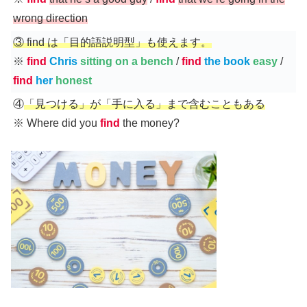
wrong direction
③ find は「目的語説明型」も使えます。
※
find
Chris
sitting on a bench
/
find
the book
easy
/
find
her
honest
④
「見つける」が「手に入る」まで含むこともある
※ Where did you
find
the money?