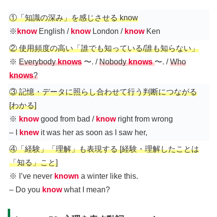
①「知識の深み」を感じさせる know
※
know
English /
know
London /
know
Ken
② 使用頻度の高い「誰でも知っている/誰も知らない」
※
Everybody
knows
〜. /
Nobody
knows
〜. /
Who
knows
?
③ 記憶・データに照らし合わせて行う判断につながる
[わかる]
※
know
good from bad /
know
right from wrong
– I
knew
it was her as soon as I saw her,
④「経験」「理解」も表現する [経験・理解したことは
「知る」こと]
※ I’ve never
known
a winter like this.
– Do you
know
what I mean?