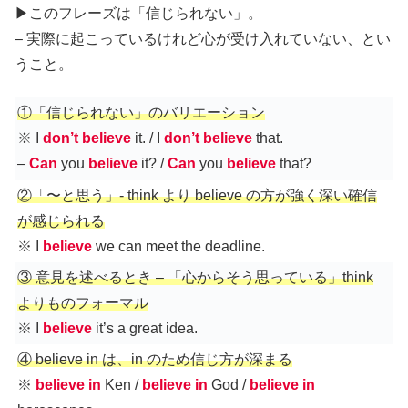
▶︎このフレーズは「信じられない」。
– 実際に起こっているけれど心が受け入れていない、とい
うこと。
①「信じられない」のバリエーション
※ I
don’t believe
it. / I
don’t believe
that.
–
Can
you
believe
it? /
Can
you
believe
that?
②「〜と思う」- think より believe の方が強く深い確信
が感じられる
※ I
believe
we can meet the deadline.
③ 意見を述べるとき – 「心からそう思っている」think
よりものフォーマル
※ I
believe
it’s a great idea.
④ believe in は、in のため信じ方が深まる
※
believe in
Ken /
believe in
God /
believe in