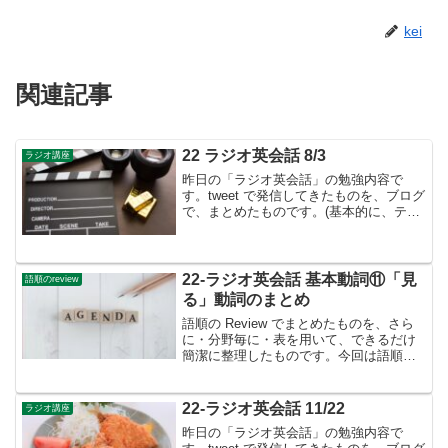
kei
関連記事
22 ラジオ英会話 8/3
ラジオ講座
昨日の「ラジオ英会話」の勉強内容で
す。tweet で発信してきたものを、ブログ
で、まとめたものです。(基本的に、テキ
ストに書かれているものは省略していま
す）8月のテーマは前置詞①👉8月から前
置詞の学習が始まりました。Lesson 83
a...
22-ラジオ英会話 基本動詞⑪「見
語順のreview
る」動詞のまとめ
語順の Review でまとめたものを、さら
に・分野毎に・表を用いて、できるだけ
簡潔に整理したものです。今回は語順の
Review ⑨ ⑩ では、「見る」に関わる動
詞を勉強しました。そこで、「基本動詞
の学習のポイント」と look, wat...
22-ラジオ英会話 11/22
ラジオ講座
昨日の「ラジオ英会話」の勉強内容で