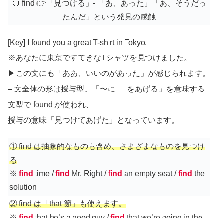
🔴 find 👉「見つける」- 「あ、あった」「あ、そうだっ
たんだ」という発見の感触
[Key] I found you a great T-shirt in Tokyo.
※あなたに東京ですてきなTシャツを見つけました。
▶︎この文にも「ああ、いいのがあった」が感じられます。
– 文全体の形は授与型。「〜に … をあげる」を意味する
文型で found が使われ、
授与の意味「見つけてあげた」となっています。
① find は抽象的なものも含め、さまざまなものを見つけ
る
※
find
time /
find
Mr. Right /
find
an empty seat /
find
the
solution
② find は「that 節」も使えます。
※
find
that he’s a good guy
/
find
that we’re going in the