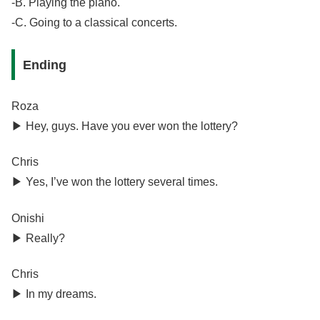
-B. Playing the piano.
-C. Going to a classical concerts.
Ending
Roza
▶︎ Hey, guys. Have you ever won the lottery?
Chris
▶︎ Yes, I’ve won the lottery several times.
Onishi
▶︎ Really?
Chris
▶︎ In my dreams.