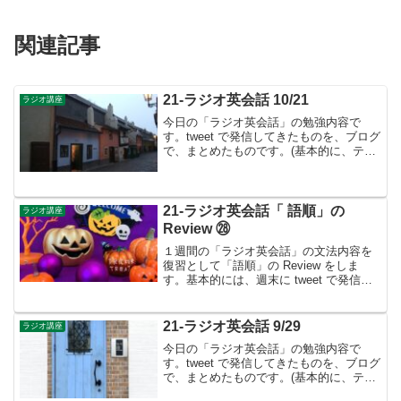
関連記事
21-ラジオ英会話 10/21
ラジオ講座
今日の「ラジオ英会話」の勉強内容で
す。tweet で発信してきたものを、ブログ
で、まとめたものです。(基本的に、テキ
ストに書かれているものは省略していま
す）今までの道のり▶︎英語は「配置の言
葉」- 語順は「基本文型」と「修飾語順規
則」によっ...
21-ラジオ英会話「 語順」の
ラジオ講座
Review ㉘
１週間の「ラジオ英会話」の文法内容を
復習として「語順」の Review をしま
す。基本的には、週末に tweet で発信し
てきたものを、 ブログで、まとめたもの
です。それでは第28週 ( 10月 Week 4 )の
復習です。🔴「基本」・「...
21-ラジオ英会話 9/29
ラジオ講座
今日の「ラジオ英会話」の勉強内容で
す。tweet で発信してきたものを、ブログ
で、まとめたものです。(基本的に、テキ
ストに書かれているものは省略していま