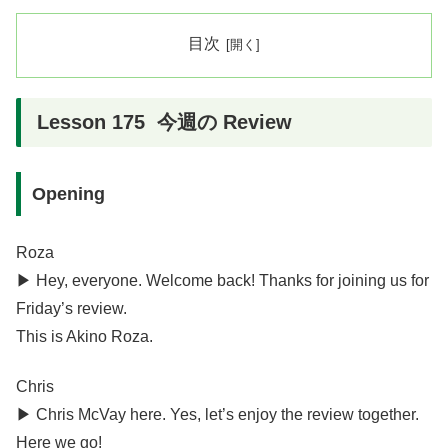
目次
Lesson 175 今週の Review
Opening
Roza
▶︎ Hey, everyone. Welcome back! Thanks for joining us for
Friday’s review.
This is Akino Roza.
Chris
▶︎ Chris McVay here. Yes, let’s enjoy the review together.
Here we go!