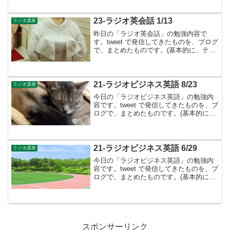
す）今までの道のり▶︎英語は「配置の言
葉」- 語順は「基本文型」と「修飾語順規
則」によっ...
23-ラジオ英会話 1/13
ラジオ講座
昨日の「ラジオ英会話」の勉強内容で
す。tweet で発信してきたものを、ブログ
で、まとめたものです。(基本的に、テキ
ストに書かれているものは省略していま
す）毎週金曜日は、「復習回」で、月曜
日から木曜日までの review となります。
Les...
21-ラジオビジネス英語 8/23
ラジオ講座
今日の「ラジオビジネス英語」の勉強内
容です。tweet で発信してきたものを、ブ
ログで、まとめたものです。(基本的に、
テキストに書かれているものは省略して
います）Lesson ５８ ジャカルタ到着▶︎
ラジオビジネス英語では、毎週月・火曜
日...
21-ラジオビジネス英語 6/29
ラジオ講座
今日の「ラジオビジネス英語」の勉強内
容です。tweet で発信してきたものを、ブ
ログで、まとめたものです。(基本的に、
テキストに書かれているものは省略して
います）Lesson ３８ 人事異動の打診を
受ける▶︎ラジオビジネス英語では、毎週
月...
スポンサーリンク