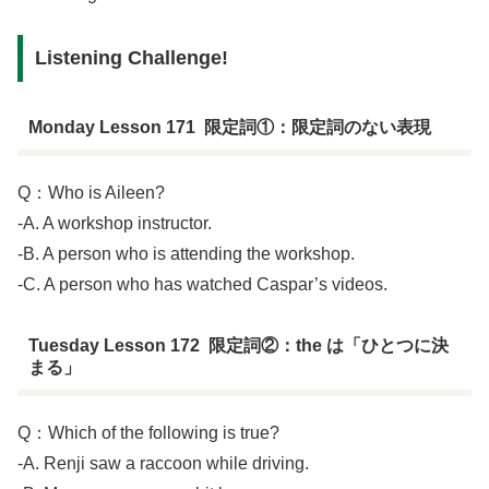
Listening Challenge!
Monday Lesson 171 限定詞①：限定詞のない表現
Q：Who is Aileen?
-A. A workshop instructor.
-B. A person who is attending the workshop.
-C. A person who has watched Caspar’s videos.
Tuesday Lesson 172 限定詞②：the は「ひとつに決
まる」
Q：Which of the following is true?
-A. Renji saw a raccoon while driving.