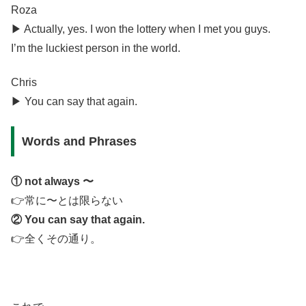
Roza
▶︎ Actually, yes. I won the lottery when I met you guys.
I’m the luckiest person in the world.
Chris
▶︎ You can say that again.
Words and Phrases
① not always 〜
👉常に〜とは限らない
② You can say that again.
👉全くその通り。