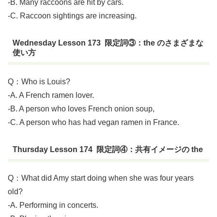
-B. Many raccoons are hit by cars.
-C. Raccoon sightings are increasing.
Wednesday Lesson 173 限定詞③：the のさまざまな
使い方
Q：Who is Louis?
-A. A French ramen lover.
-B. A person who loves French onion soup,
-C. A person who has had vegan ramen in France.
Thursday Lesson 174 限定詞④：共有イメージの the
Q：What did Amy start doing when she was four years
old?
-A. Performing in concerts.