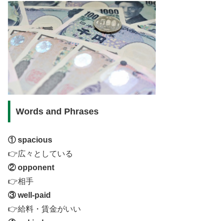
Words and Phrases
① spacious
👉広々としている
② opponent
👉相手
③ well-paid
👉給料・賃金がいい