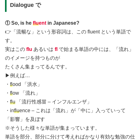
Dialogue で
① So, is he
flu
ent
in Japanese?
👉「流暢な」という形容詞は、この fluent という単語で
す。
実はこの
flu
あるいは
fl
で始まる単語の中には、「流れ」
のイメージを持つものが
たくさん集まってるんです。
▶︎例えば…
・
fl
ood 「洪水」
・
fl
ow 「流れ」
・
flu
「流行性感冒 – インフルエンザ」
・in
flu
ence – これは「流れ」が「中に」入っていって
「影響」を及ぼす
※そうした様々な単語が集まっています。
単語を部分、部分に分けて考えればかなり有効な勉強の仕