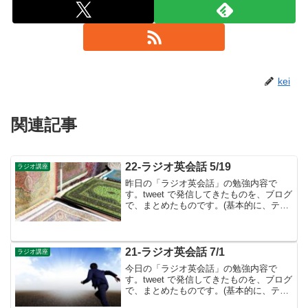
kei
関連記事
22-ラジオ英会話 5/19
ラジオ講座
昨日の「ラジオ英会話」の勉強内容で
す。tweet で発信してきたものを、ブログ
で、まとめたものです。(基本的に、テキ
ストに書かれているものは省略していま
す）５月のテーマは基本動詞②👉５月
も...引き続き基本動詞のイメージをつか
み「日本語を経...
21-ラジオ英会話 7/1
ラジオ講座
今日の「ラジオ英会話」の勉強内容で
す。tweet で発信してきたものを、ブログ
で、まとめたものです。(基本的に、テキ
ストに書かれているものは省略していま