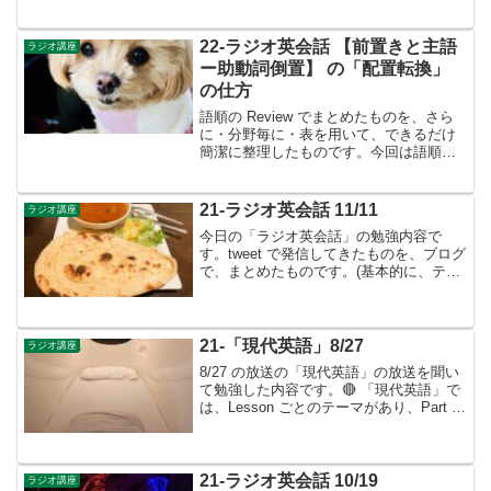
す）Lesson 6４ 文の説明④：動詞-ing形
▶︎英語は「配置の言葉」- 語順は「基...
22-ラジオ英会話 【前置きと主語
ラジオ講座
ー助動詞倒置】 の「配置転換」
の仕方
語順の Review でまとめたものを、さら
に・分野毎に・表を用いて、できるだけ
簡潔に整理したものです。今回は語順の
Review (37) からは、「配置転換」の学習
に入り、「前置き」と「主語ー助動詞倒
置」について学びました。それを、表
21-ラジオ英会話 11/11
ラジオ講座
を...
今日の「ラジオ英会話」の勉強内容で
す。tweet で発信してきたものを、ブログ
で、まとめたものです。(基本的に、テキ
ストに書かれているものは省略していま
す）今までの道のり▶︎英語は「配置の言
葉」- 語順は「基本文型」と「修飾語順規
則」によっ...
21-「現代英語」8/27
ラジオ講座
8/27 の放送の「現代英語」の放送を聞い
て勉強した内容です。🔴 「現代英語」で
は、Lesson ごとのテーマがあり、Part 1
では ニュース英文の理解、そしてPart 2
では学んだ英文の反訳トレーニングをす
るという構成をとっています...
21-ラジオ英会話 10/19
ラジオ講座