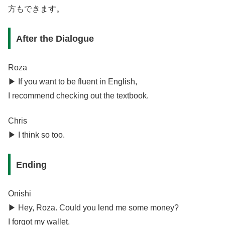
方もできます。
After the Dialogue
Roza
▶︎ If you want to be fluent in English,
I recommend checking out the textbook.
Chris
▶︎ I think so too.
Ending
Onishi
▶︎ Hey, Roza. Could you lend me some money?
I forgot my wallet.