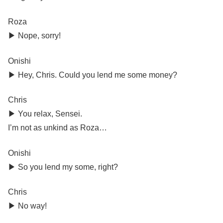
Roza
▶︎ Nope, sorry!
Onishi
▶︎ Hey, Chris. Could you lend me some money?
Chris
▶︎ You relax, Sensei.
I’m not as unkind as Roza…
Onishi
▶︎ So you lend my some, right?
Chris
▶︎ No way!