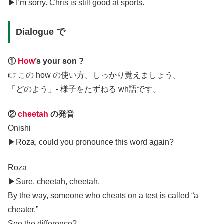
▶︎I’m sorry. Chris is still good at sports.
Dialogue で
①
How’
s your son ?
👉この how の使い方。しっかり覚えましょう。
「どのよう」- 様子をたずねる wh語です。
②
cheetah
の発音
Onishi
▶︎Roza, could you pronounce this word again?
Roza
▶︎Sure, cheetah, cheetah.
By the way, someone who cheats on a test is called “a
cheater.”
See the difference?