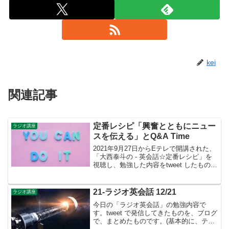
kei
関連記事
定番レシピ「興奮とともにニュー
ラジオ講座
スを伝える」とQ&A Time
2021年9月27日からEテレで開講された、
「大西泰斗の - 英会話☆定番レシピ」を
視聴し、勉強した内容をtweet したもの
を、「分野」ごとにまとめ、整理したも
のです。さて、今回は「興奮とともにニ
ュースを伝える」についてまとめまし
21-ラジオ英会話 12/21
ラジオ講座
た。「興...
今日の「ラジオ英会話」の勉強内容で
す。tweet で発信してきたものを、ブログ
で、まとめたものです。(基本的に、テキ