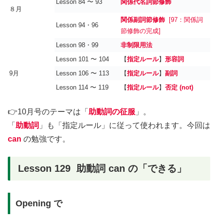
Lesson 84 〜 93
関係代名詞節修飾
８月
関係副詞節修飾
[97：関係詞
Lesson 94・96
節修飾の完成]
Lesson 98・99
非制限用法
Lesson 101 〜 104
【
指定ルール
】
形容詞
9月
Lesson 106 〜 113
【
指定ルール
】
副詞
Lesson 114 〜 119
【
指定ルール
】
否定 (not)
👉10月号のテーマは「
助動詞の征服
」。
「
助動詞
」も「指定ルール」に従って使われます。今回は
can
の勉強です。
Lesson 129 助動詞 can の「できる」
Opening で