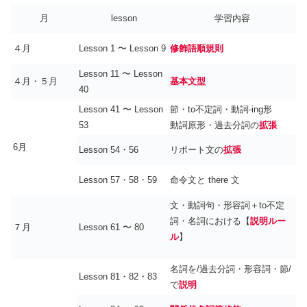
月
lesson
学習内容
４月
Lesson 1 〜 Lesson 9
修飾語順規則
Lesson 11 〜 Lesson
４月・５月
基本文型
40
Lesson 41 〜 Lesson
節・to不定詞・動詞-ing形
53
動詞原形・過去分詞の
拡張
6月
Lesson 54・56
リポート文の
拡張
Lesson 57・58・59
命令文と there 文
文・動詞句・形容詞＋to不定
詞・名詞における【
説明ルー
７月
Lesson 61 〜 80
ル
】
名詞を/過去分詞・形容詞・節/
Lesson 81・82・83
で
説明