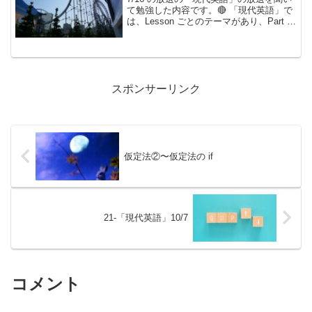
て勉強した内容です。🔴 「現代英語」で
は、Lesson ごとのテーマがあり、Part 1
と Part ３では ニュース英文の理解、そ
してPart 2 と Part ４では学んだ英文の反
訳トレーニン...
スポンサーリンク
仮定法②〜仮定法の if
21-「現代英語」10/7
コメント