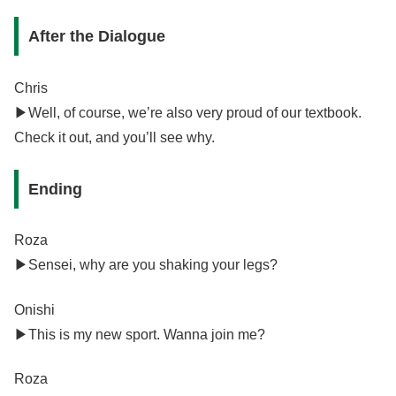
After the Dialogue
Chris
▶︎Well, of course, we’re also very proud of our textbook.
Check it out, and you’ll see why.
Ending
Roza
▶︎Sensei, why are you shaking your legs?
Onishi
▶︎This is my new sport. Wanna join me?
Roza