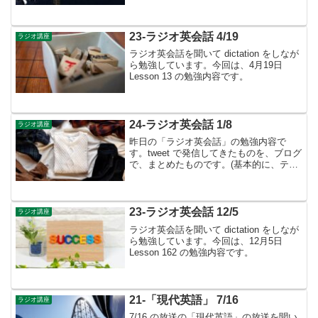
ストに書かれているものは省略していま
す）「時表現」の学習▶︎ 11月号からは
「時表現」の学習が始まりました。月
lesson学...
23-ラジオ英会話 4/19
ラジオ講座
ラジオ英会話を聞いて dictation をしなが
ら勉強しています。今回は、4月19日
Lesson 13 の勉強内容です。
24-ラジオ英会話 1/8
ラジオ講座
昨日の「ラジオ英会話」の勉強内容で
す。tweet で発信してきたものを、ブログ
で、まとめたものです。(基本的に、テキ
ストに書かれているものは省略していま
す）1月のテーマは、感情表現👉今年度
は...「感謝したい」「頼み事をしたい」
といった、発...
23-ラジオ英会話 12/5
ラジオ講座
ラジオ英会話を聞いて dictation をしなが
ら勉強しています。今回は、12月5日
Lesson 162 の勉強内容です。
21-「現代英語」 7/16
ラジオ講座
7/16 の放送の「現代英語」の放送を聞い