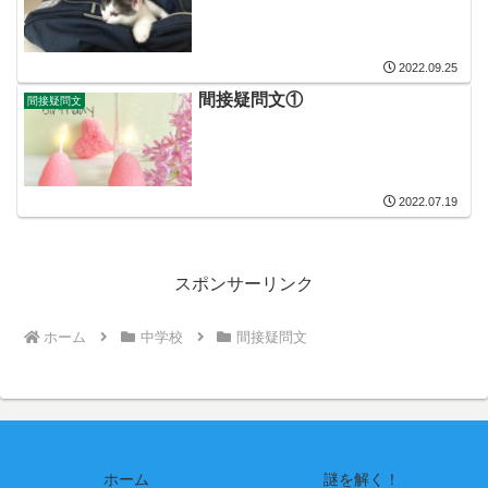
2022.09.25
間接疑問文①
間接疑問文
2022.07.19
スポンサーリンク
ホーム
中学校
間接疑問文
ホーム
謎を解く！