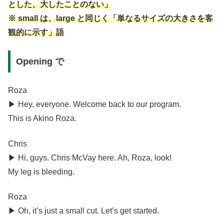
とした、大したことのない」
※ small は、large と同じく「単なるサイズの大きさを客
観的に示す」語
Opening で
Roza
▶︎ Hey, everyone. Welcome back to our program.
This is Akino Roza.
Chris
▶︎ Hi, guys. Chris McVay here. Ah, Roza, look!
My leg is bleeding.
Roza
▶︎ Oh, it’s just a small cut. Let’s get started.