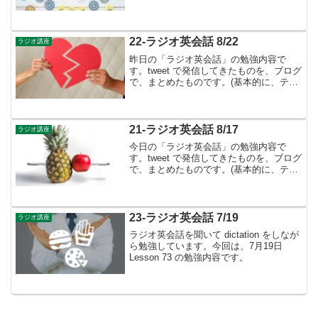
12 週の復習を、「Reveiw ⑫」としま
す。Week 12 の review・ Week 12 は...
22-ラジオ英会話 8/22
ラジオ講座
昨日の「ラジオ英会話」の勉強内容で
す。tweet で発信してきたものを、ブログ
で、まとめたものです。(基本的に、テキ
ストに書かれているものは省略していま
す）8月のテーマは前置詞①👉８月から
前置詞の勉強が始まりました。Lesson 96
o...
21-ラジオ英会話 8/17
ラジオ講座
今日の「ラジオ英会話」の勉強内容で
す。tweet で発信してきたものを、ブログ
で、まとめたものです。(基本的に、テキ
ストに書かれているものは省略していま
す）今までの道のり▶︎英語は「配置の言
葉」- 語順は「基本文型」と「修飾語順規
則」によっ...
23-ラジオ英会話 7/19
ラジオ講座
ラジオ英会話を聞いて dictation をしなが
ら勉強しています。今回は、7月19日
Lesson 73 の勉強内容です。