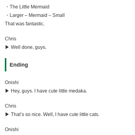
・The Little Mermaid
・Larger – Mermaid – Small
That was fantastic.
Chris
▶︎ Well done, guys.
Ending
Onishi
▶︎ Hey, guys. I have cute little medaka.
Chris
▶︎ That’s so nice. Well, I have cute little cats.
Onishi