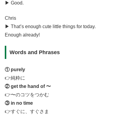
▶︎ Good.
Chris
▶︎ That’s enough cute little things for today.
Enough already!
Words and Phrases
① purely
👉純粋に
② get the hand of 〜
👉〜のコツをつかむ
③ in no time
👉すぐに、すぐさま