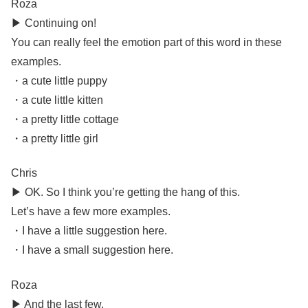
Roza
▶︎ Continuing on!
You can really feel the emotion part of this word in these
examples.
・a cute little puppy
・a cute little kitten
・a pretty little cottage
・a pretty little girl
Chris
▶︎ OK. So I think you’re getting the hang of this.
Let’s have a few more examples.
・I have a little suggestion here.
・I have a small suggestion here.
Roza
▶︎ And the last few.