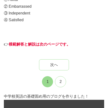
② Embarrassed
③ Independent
④ Satisfied
👉
模範解答と解説は次のページです。
次へ
1
2
中学校英語の基礎固め用のブログを作りました！