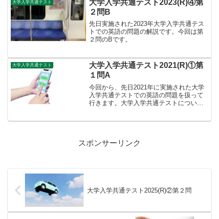
大学入学共通テスト2023(R)④第
大学入学共通テスト
「大問」毎に...
２問B
先日実施された2023年大学入学共通テス
トでの英語の問題の解説です。今回は第
２問のBです。
大学入学共通テスト2021(R)①第
大学入学共通テスト
１問A
今回から、先日2021年に実施された大学
入学共通テストでの英語の問題を扱って
行きます。大学入学共通テストについて
👉大学入学共通テスト導入に関する詳し
い状況は当ブログの「大学入学共通テス
トで活用される民間試験」を参考にして
ください。（興味のあ...
スポンサーリンク
大学入学共通テスト2025(R)②第２問