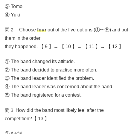
③ Tomo
④ Yuki
問２ Choose
four
out of the five options (①〜⑤) and put
them in the order
they happened. 【 9 】→ 【 10 】→ 【 11 】→ 【 12 】
① The band changed its attitude.
② The band decided to practise more often.
③ The band leader identified the problem.
④ The band leader was concerned about the band.
⑤ The band registered for a contest.
問３ How did the band most likely feel after the
competition?【 13 】
① Awful