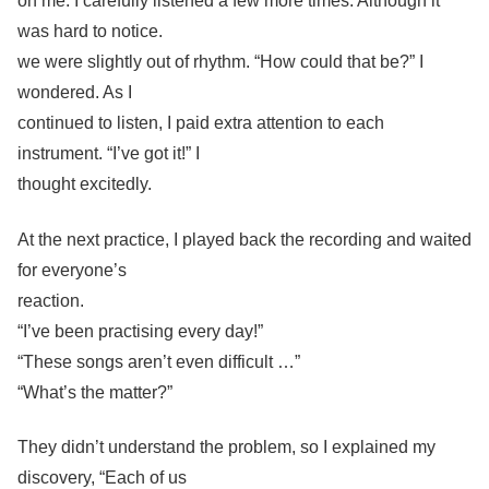
on me. I carefully listened a few more times. Although it
was hard to notice.
we were slightly out of rhythm. “How could that be?” I
wondered. As I
continued to listen, I paid extra attention to each
instrument. “I’ve got it!” I
thought excitedly.
At the next practice, I played back the recording and waited
for everyone’s
reaction.
“I’ve been practising every day!”
“These songs aren’t even difficult …”
“What’s the matter?”
They didn’t understand the problem, so I explained my
discovery, “Each of us