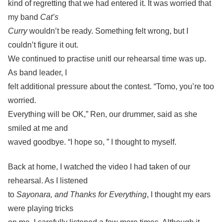
kind of regretting that we had entered it. It was worried that
my band
Cat’s
Curry
wouldn’t be ready. Something felt wrong, but I
couldn’t figure it out.
We continued to practise unitl our rehearsal time was up.
As band leader, I
felt additional pressure about the contest. “Tomo, you’re too
worried.
Everything will be OK,” Ren, our drummer, said as she
smiled at me and
waved goodbye. “I hope so, ” I thought to myself.
Back at home, I watched the video I had taken of our
rehearsal. As I listened
to
Sayonara, and Thanks for Everything
, I thought my ears
were playing tricks