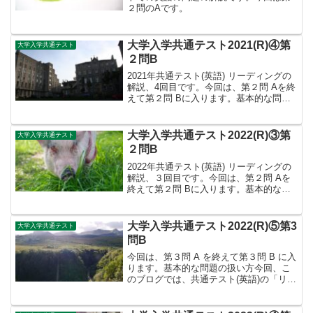
２問のAです。
大学入学共通テスト2021(R)④第
大学入学共通テスト
２問B
2021年共通テスト(英語) リーディングの
解説、4回目です。今回は、第２問 Aを終
えて第２問 Bに入ります。基本的な問題
の扱い方今回、このブログでは、共通テ
スト(英語)の「リーディング」の問題だけ
を扱うこととします。基本的な問題の扱
大学入学共通テスト2022(R)③第
大学入学共通テスト
い方は...
２問B
2022年共通テスト(英語) リーディングの
解説、３回目です。今回は、第２問 Aを
終えて第２問 Bに入ります。基本的な問
題の扱い方今回、このブログでは、共通
テスト(英語)の「リーディング」の問題だ
けを扱うこととします。基本的な問題の
大学入学共通テスト2022(R)⑤第3
大学入学共通テスト
扱い方は...
問B
今回は、第３問 A を終えて第３問 B に入
ります。基本的な問題の扱い方今回、こ
のブログでは、共通テスト(英語)の「リー
ディング」の問題だけを扱うこととしま
す。基本的な問題の扱い方は、下記の通
りにします。①問題の提示※基本的には