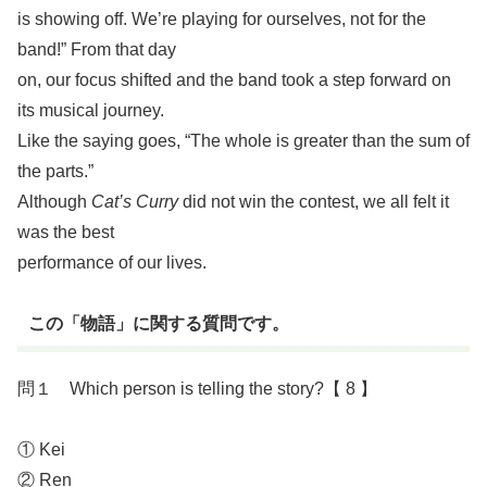
is showing off. We’re playing for ourselves, not for the
band!” From that day
on, our focus shifted and the band took a step forward on
its musical journey.
Like the saying goes, “The whole is greater than the sum of
the parts.”
Although
Cat’s Curry
did not win the contest, we all felt it
was the best
performance of our lives.
この「物語」に関する質問です。
問１ Which person is telling the story?【 8 】
① Kei
② Ren