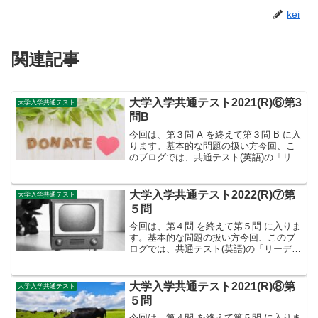
kei
関連記事
大学入学共通テスト2021(R)⑥第3
大学入学共通テスト
問B
今回は、第３問 A を終えて第３問 B に入
ります。基本的な問題の扱い方今回、こ
のブログでは、共通テスト(英語)の「リー
ディング」の問題だけを扱うこととしま
す。基本的な問題の扱い方は、下記の通
りにします。①問題の提示※基本的には
大学入学共通テスト2022(R)⑦第
大学入学共通テスト
「大問」毎に...
５問
今回は、第４問 を終えて第５問 に入りま
す。基本的な問題の扱い方今回、このブ
ログでは、共通テスト(英語)の「リーディ
ング」の問題だけを扱うこととします。
基本的な問題の扱い方は、下記の通りに
します。①問題の提示※基本的には「大
大学入学共通テスト2021(R)⑧第
大学入学共通テスト
問」毎に扱う予定...
５問
今回は、第４問 を終えて第５問 に入りま