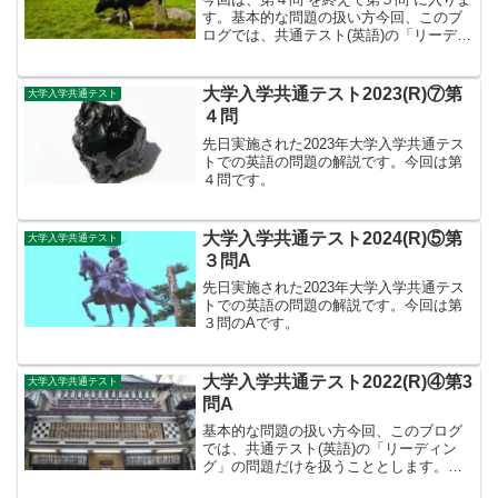
す。基本的な問題の扱い方今回、このブ
ログでは、共通テスト(英語)の「リーディ
ング」の問題だけを扱うこととします。
基本的な問題の扱い方は、下記の通りに
します。①問題の提示※基本的には「大
大学入学共通テスト2023(R)⑦第
大学入学共通テスト
問」毎に扱う予定...
４問
先日実施された2023年大学入学共通テス
トでの英語の問題の解説です。今回は第
４問です。
大学入学共通テスト2024(R)⑤第
大学入学共通テスト
３問A
先日実施された2023年大学入学共通テス
トでの英語の問題の解説です。今回は第
３問のAです。
大学入学共通テスト2022(R)④第3
大学入学共通テスト
問A
基本的な問題の扱い方今回、このブログ
では、共通テスト(英語)の「リーディン
グ」の問題だけを扱うこととします。基
本的な問題の扱い方は、下記の通りにし