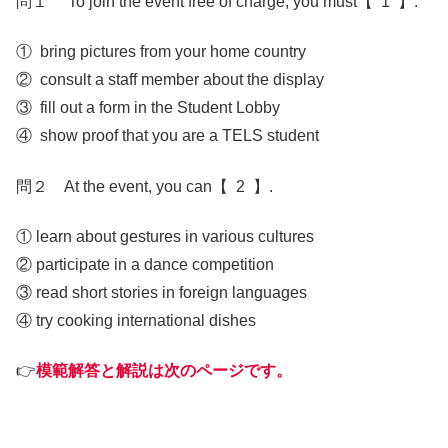
問１ To join the event free of charge, you must【 1 】.
① bring pictures from your home country
② consult a staff member about the display
③ fill out a form in the Student Lobby
④ show proof that you are a TELS student
問２ At the event, you can【 2 】.
① learn about gestures in various cultures
② participate in a dance competition
③ read short stories in foreign languages
④ try cooking international dishes
👉
模範解答と解説は次のページです。