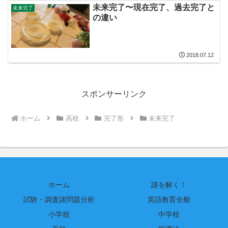
未来完了〜現在完了、過去完了と
未来完了
の違い
2018.07.12
スポンサーリンク
ホーム
高校
完了形
未来完了
ホーム
謎を解く！
試験・調査諸問題分析
英語教育全般
小学校
中学校